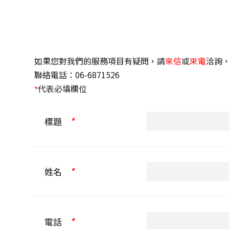
如果您對我們的服務項目有疑問，請
來信
或
來電
洽詢
聯絡電話：06-6871526
代表必填欄位
*
*
標題
*
姓名
*
電話